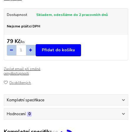
Dostupnost
Skladem, odesíláme do 2 pracovních dnů
Nejsme plátci DPH
79 Kč
/
ks
Přidat do košíku
Zaslat email při změně
ceny/dostupnosti
Do oblíbených
Kompletní specifikace
Hodnocení
0
Kompletní specifikace