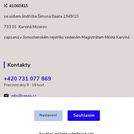
IČ 41060415
se sídlem Jindřicha Šimona Baara 1949/10
733 01 Karviná Mizerov
zapsaná v živnostenském rejstříku vedeném Magistrátem Města Karviná
Kontakty
+420 731 077 869
Pracovní dny 9 - 18 hod
info@renea.cz
Souhlasím
Nastavení
Souhlas můžete odmítnout
zde
.