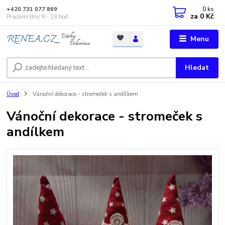
0
ks
+420 731 077 869
za
0 Kč
Pracovní dny 9 - 18 hod
Menu
Hledat
Úvod
Vánoční dekorace - stromeček s andílkem
Vánoční dekorace - stromeček s
andílkem