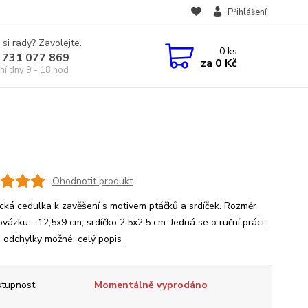
Přihlášení
 si rady? Zavolejte.
0
ks
 731 077 869
za
0 Kč
ní dny 9 - 18 hod
Ohodnotit produkt
cká cedulka k zavěšení s motivem ptáčků a srdíček. Rozměr
vázku - 12,5x9 cm, srdíčko 2,5x2,5 cm. Jedná se o ruční práci,
 odchylky možné.
celý popis
tupnost
Momentálně vyprodáno