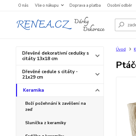
O nás
Vše o nákupu
Doprava a platba
Osobní odběr
Úvod
K
Dřevěné dekorativní cedulky s
citáty 13x18 cm
Ptáč
Dřevěné cedule s citáty -
21x29 cm
Keramika
Boží požehnání k zavěšení na
zeď
Sluníčka z keramiky