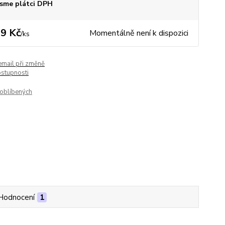
sme plátci DPH
9 Kč
Momentálně není k dispozici
/
ks
email při změně
ostupnosti
oblíbených
Hodnocení
1