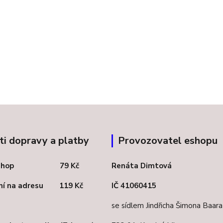
i dopravy a platby
Provozovatel eshopu
celshop 79 Kč
Renáta Dimtová
ení na adresu 119 Kč
IČ 41060415
se sídlem Jindřicha Šimona Baar