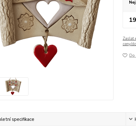
Nej
19
Zaslat 
ceny/d
Do 
etní specifikace