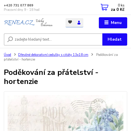
0
ks
+420 731 077 869
za
0 Kč
Pracovní dny 9 - 18 hod
Menu
Hledat
Úvod
Dřevěné dekorativní cedulky s citáty 13x18 cm
Poděkování za
přátelství - hortenzie
Poděkování za přátelství -
hortenzie