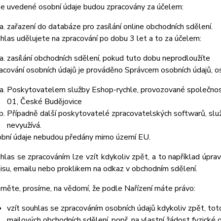
e uvedené osobní údaje budou zpracovány za účelem:
zařazení do databáze pro zasílání online obchodních sdělení.
hlas udělujete na zpracování po dobu
3 let
a to za účelem:
zasílání obchodních sdělení, pokud tuto dobu neprodloužíte
acování osobních údajů je prováděno Správcem osobních údajů, os
Poskytovatelem služby Eshop-rychle, provozované společnost
01, České Budějovice
Případně další poskytovatelé zpracovatelských softwarů, služ
nevyužívá.
bní údaje
nebudou
předány mimo území EU.
hlas se zpracováním lze vzít kdykoliv zpět, a to
například úpra
isu, emailu nebo proklikem na odkaz v obchodním sdělení.
měte, prosíme, na vědomí, že podle Nařízení máte právo:
vzít souhlas se zpracováním osobních údajů kdykoliv zpět, to
mailových obchodních sdělení, popř. na vlastní žádost fyzické