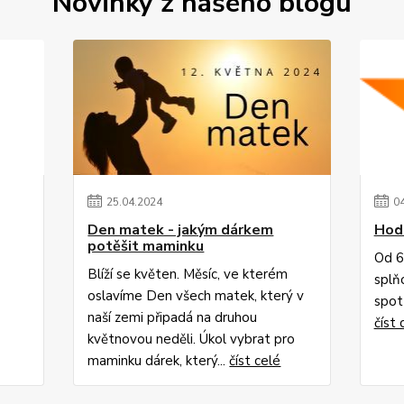
Novinky z našeho blogu
25
.
04
.
2024
0
Den matek - jakým dárkem
Hod
potěšit maminku
Od 6
Blíží se květen. Měsíc, ve kterém
splň
oslavíme Den všech matek, který v
spotř
naší zemi připadá na druhou
číst 
květnovou neděli. Úkol vybrat pro
maminku dárek, který...
číst celé