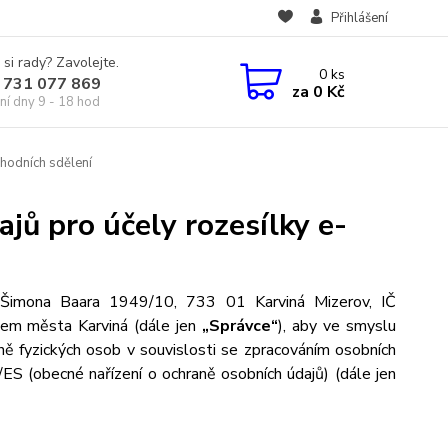
Přihlášení
 si rady? Zavolejte.
0
ks
 731 077 869
za
0 Kč
ní dny 9 - 18 hod
hodních sdělení
jů pro účely rozesílky e-
a Šimona Baara 1949/10, 733 01 Karviná Mizerov, IČ
tem města Karviná
(dále jen
„Správce“
), aby ve smyslu
ě fyzických osob v souvislosti se zpracováním osobních
ES (obecné nařízení o ochraně osobních údajů) (dále jen