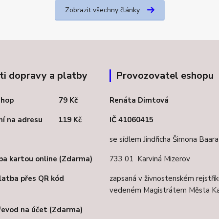
Zobrazit všechny články
i dopravy a platby
Provozovatel eshopu
celshop 79 Kč
Renáta Dimtová
ení na adresu 119 Kč
IČ 41060415
se sídlem Jindřicha Šimona Baar
ba kartou online (Zdarma)
733 01 Karviná Mizerov
latba přes QR kód
zapsaná v živnostenském rejstřík
vedeném Magistrátem Města Ka
řevod na účet (Zdarma)