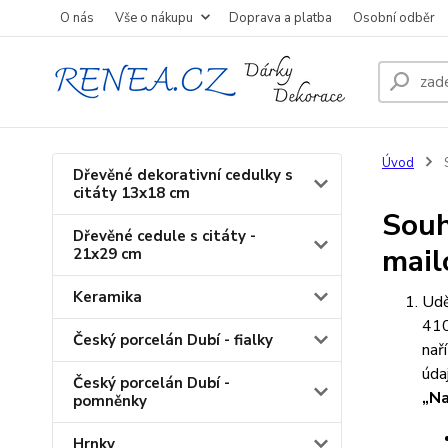
O nás
Vše o nákupu
Doprava a platba
Osobní odběr
Úvod
S
Dřevěné dekorativní cedulky s
citáty 13x18 cm
Souh
Dřevěné cedule s citáty -
mail
21x29 cm
Keramika
Udě
410
Český porcelán Dubí - fialky
nař
úda
Český porcelán Dubí -
„Na
pomněnky
Hrnky