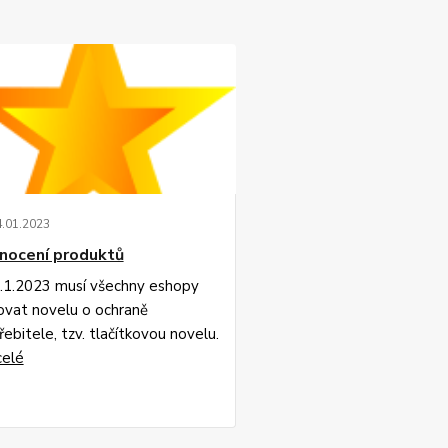
4
.
01
.
2023
nocení produktů
.1.2023 musí všechny eshopy
ovat novelu o ochraně
ebitele, tzv. tlačítkovou novelu.
celé