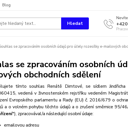
Blog
Nevíte
Hledat
+420
Pracov
ouhlas se zpracováním osobních údajů pro účely rozesílky e-mailových obc
las se zpracováním osobních úda
ových obchodních sdělení
lujete tímto souhlas Renátě Dimtové, se sídlem Jindřich
60415, vedená v živnostenském rejstříku vedeném Magistrá
ízení Evropského parlamentu a Rady (EU) č. 2016/679 o ochran
jů a o volném pohybu těchto údajů a o zrušení směrnice 95/46/
řízení“
), zpracovával/a následující osobní údaje:
emailovou adresu