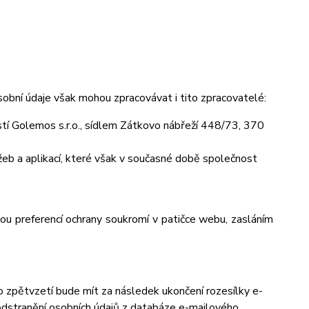
obní údaje však mohou zpracovávat i tito zpracovatelé:
í Golemos s.r.o., sídlem Zátkovo nábřeží 448/73, 370
eb a aplikací, které však v současné době společnost
vou preferencí ochrany soukromí v patičce webu, zasláním
to zpětvzetí bude mít za následek
ukončení rozesílky e-
 odstranění osobních údajů z databáze e-mailového