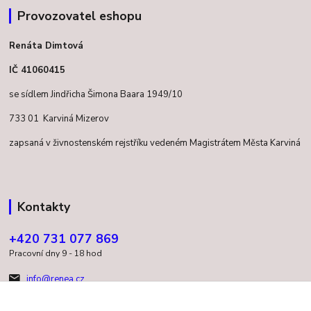
Provozovatel eshopu
Renáta Dimtová
IČ 41060415
se sídlem Jindřicha Šimona Baara 1949/10
733 01 Karviná Mizerov
zapsaná v živnostenském rejstříku vedeném Magistrátem Města Karviná
Kontakty
+420 731 077 869
Pracovní dny 9 - 18 hod
info@renea.cz