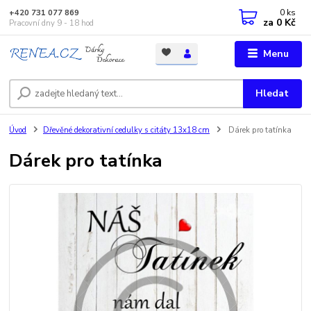
0
ks
+420 731 077 869
za
0 Kč
Pracovní dny 9 - 18 hod
Menu
Hledat
Úvod
Dřevěné dekorativní cedulky s citáty 13x18 cm
Dárek pro tatínka
Dárek pro tatínka