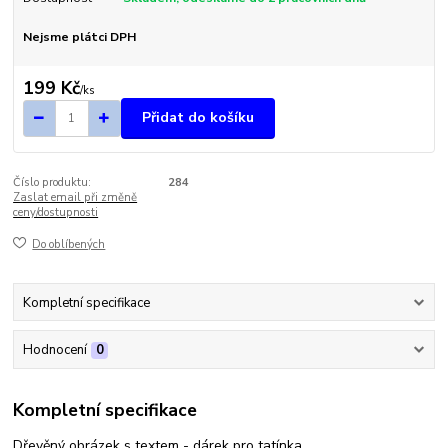
Nejsme plátci DPH
199 Kč
/
ks
Přidat do košíku
Číslo produktu:
284
Zaslat email při změně
ceny/dostupnosti
Do oblíbených
Kompletní specifikace
Hodnocení
0
Kompletní specifikace
Dřevěný obrázek s textem - dárek pro tatínka.