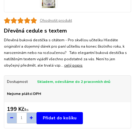
Ohodnotit produkt
Dřevěná cedule s textem
Dřevěná buková destička s citátem - Pro skvělou učitelku Hledáte
originální a dojemný dárek pro paní učitelku na konec školního roku, k
narozeninám nebo na rozloučenou? Tato elegantní buková destička s
natištěným textem vyjádří všechno podstatné za vás. Není to jen
obyčejný předmět, ale trvalá vzp...
celý popis
Dostupnost
Skladem, odesíláme do 2 pracovních dnů
Nejsme plátci DPH
199 Kč
/
ks
Přidat do košíku