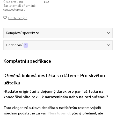
Číslo produktu:
112
Zaslat email při změně
ceny/dostupnosti
Do oblíbených
Kompletní specifikace
Hodnocení
1
Kompletní specifikace
Dřevěná buková destička s citátem - Pro skvělou
učitelku
Hledáte originální a dojemný dárek pro paní učitelku na
konec školního roku, k narozeninám nebo na rozloučenou?
Tato elegantní buková destička s natištěným textem vyjádří
všechno podstatné za vás. Není to jen obyčejný předmět, ale