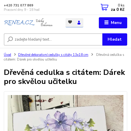
0
ks
+420 731 077 869
za
0 Kč
Pracovní dny 9 - 18 hod
Menu
Hledat
Úvod
Dřevěné dekorativní cedulky s citáty 13x18 cm
Dřevěná cedulka s
citátem: Dárek pro skvělou učitelku
Dřevěná cedulka s citátem: Dárek
pro skvělou učitelku