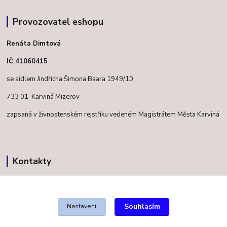
Provozovatel eshopu
Renáta Dimtová
IČ 41060415
se sídlem Jindřicha Šimona Baara 1949/10
733 01 Karviná Mizerov
zapsaná v živnostenském rejstříku vedeném Magistrátem Města Karviná
Kontakty
+420 731 077 869
Pracovní dny 9 - 18 hod
Souhlasím
Nastavení
info@renea.cz