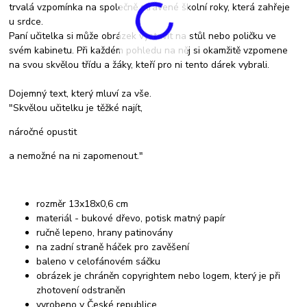
trvalá vzpomínka na společně strávené školní roky, která zahřeje
u srdce.
Paní učitelka si může obrázek vystavit na stůl nebo poličku ve
svém kabinetu. Při každém pohledu na něj si okamžitě vzpomene
na svou skvělou třídu a žáky, kteří pro ni tento dárek vybrali.
Dojemný text, který mluví za vše.
"Skvělou učitelku je těžké najít,
náročné opustit
a nemožné na ni zapomenout."
rozměr 13x18x0,6 cm
materiál - bukové dřevo, potisk matný papír
ručně lepeno, hrany patinovány
na zadní straně háček pro zavěšení
baleno v celofánovém sáčku
obrázek je chráněn copyrightem nebo logem, který je při
zhotovení odstraněn
vyrobeno v České republice