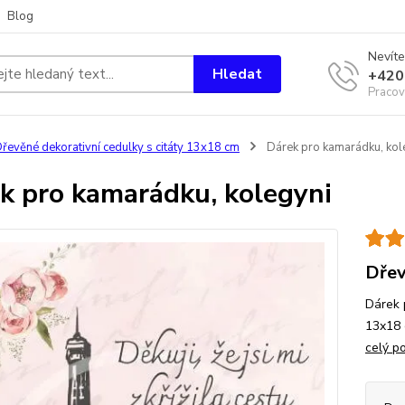
Blog
Nevíte
Hledat
+420
Pracov
řevěné dekorativní cedulky s citáty 13x18 cm
Dárek pro kamarádku, kol
k pro kamarádku, kolegyni
Dřev
Dárek 
13x18 
celý p