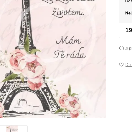
Dos
Nej
19
Číslo p
Do 