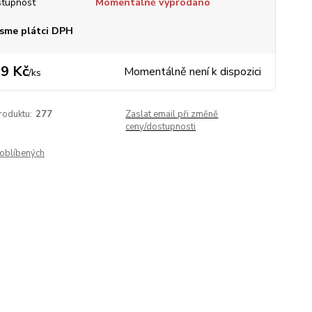
tupnost
Momentálně vyprodáno
sme plátci DPH
9 Kč
Momentálně není k dispozici
/
ks
roduktu:
277
Zaslat email při změně
ceny/dostupnosti
oblíbených