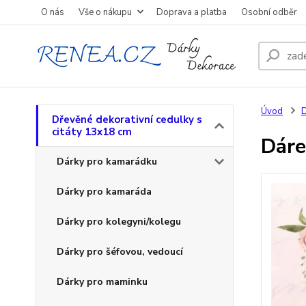
O nás
Vše o nákupu
Doprava a platba
Osobní odběr
Úvod
D
Dřevěné dekorativní cedulky s
citáty 13x18 cm
Dáre
Dárky pro kamarádku
Dárky pro kamaráda
Dárky pro kolegyni/kolegu
Dárky pro šéfovou, vedoucí
Dárky pro maminku