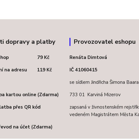
i dopravy a platby
Provozovatel eshopu
celshop 79 Kč
Renáta Dimtová
ení na adresu 119 Kč
IČ 41060415
se sídlem Jindřicha Šimona Baar
ba kartou online (Zdarma)
733 01 Karviná Mizerov
latba přes QR kód
zapsaná v živnostenském rejstřík
vedeném Magistrátem Města Ka
řevod na účet (Zdarma)