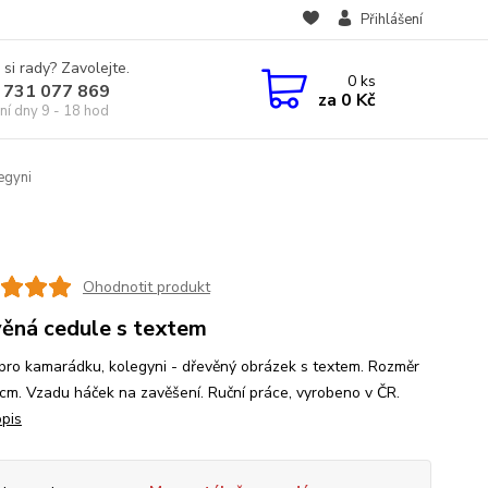
Přihlášení
 si rady? Zavolejte.
0
ks
 731 077 869
za
0 Kč
ní dny 9 - 18 hod
egyni
Ohodnotit produkt
ěná cedule s textem
pro kamarádku, kolegyni - dřevěný obrázek s textem. Rozměr
cm. Vzadu háček na zavěšení. Ruční práce, vyrobeno v ČR.
opis