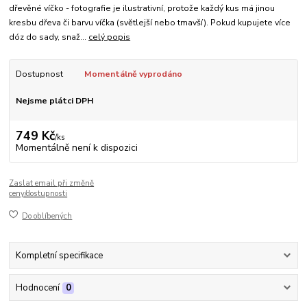
dřevěné víčko - fotografie je ilustrativní, protože každý kus má jinou
kresbu dřeva či barvu víčka (světlejší nebo tmavší). Pokud kupujete více
dóz do sady, snaž...
celý popis
Dostupnost
Momentálně vyprodáno
Nejsme plátci DPH
749 Kč
/
ks
Momentálně není k dispozici
Zaslat email při změně
ceny/dostupnosti
Do oblíbených
Kompletní specifikace
Hodnocení
0