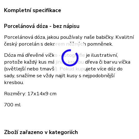
Kompletní specifikace
Porcelánová dóza - bez nápisu
Porcelánová dóza, jakou používaly naše babičky. Kvalitní
český porcelán s dekorem něžných pomněnek.
Dóza má dřevěné víčko - fotografie je ilustrativní,
protože každý kus má jinou kresbu dřeva či barvu víčka
(světlejší nebo tmavší). Pokud kupujete více dóz do
sady, snažíme se vždy najít kusy s nejpodobnější
kresbou.
Rozměry: 17x14x9 cm
700 ml
Zboží zařazeno v kategoriích