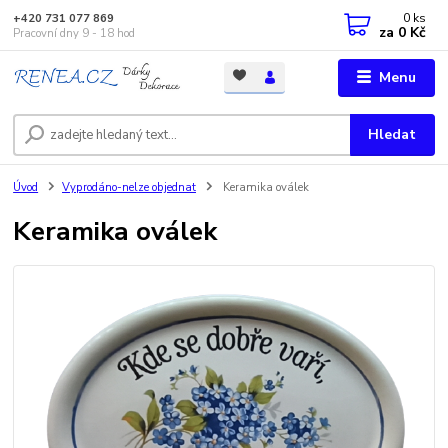
0
ks
+420 731 077 869
za
0 Kč
Pracovní dny 9 - 18 hod
Menu
Hledat
Úvod
Vyprodáno-nelze objednat
Keramika oválek
Keramika oválek