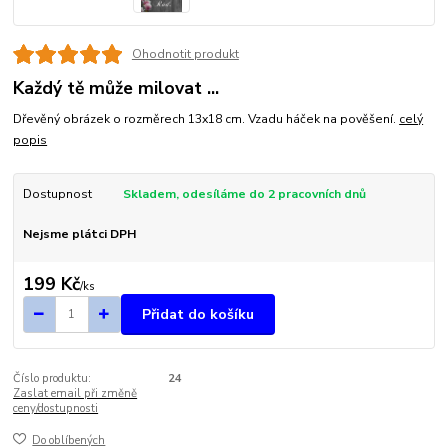
Ohodnotit produkt
Každý tě může milovat ...
Dřevěný obrázek o rozměrech 13x18 cm. Vzadu háček na pověšení.
celý
popis
Dostupnost
Skladem, odesíláme do 2 pracovních dnů
Nejsme plátci DPH
199 Kč
/
ks
Přidat do košíku
Číslo produktu:
24
Zaslat email při změně
ceny/dostupnosti
Do oblíbených