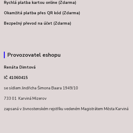
Rychlá platba kartou online (Zdarma)
Okamžitá platba přes QR kód (Zdarma)
Bezpečný převod na účet (Zdarma)
Provozovatel eshopu
Renáta Dimtová
IČ 41060415
se sídlem Jindřicha Šimona Baara 1949/10
733 01 Karviná Mizerov
zapsaná v živnostenském rejstříku vedeném Magistrátem Města Karviná