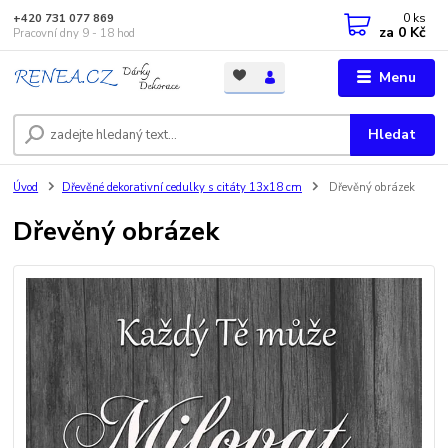
0
ks
+420 731 077 869
za
0 Kč
Pracovní dny 9 - 18 hod
Menu
Hledat
Úvod
Dřevěné dekorativní cedulky s citáty 13x18 cm
Dřevěný obrázek
Dřevěný obrázek